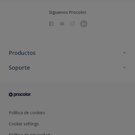
Síguenos Procolor
Productos
Todos los productos
Soporte
Documentación Técnica
Contacto
Cartas de color
Tiendas
Condiciones generales de venta
Sobre Procolor
Política de cookies
Cookie settings
Política de privacidad