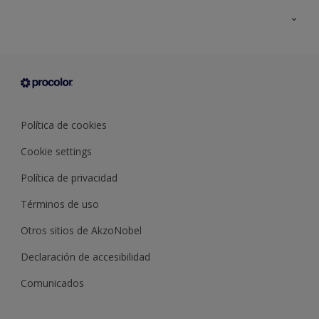
Todos los productos
Documentación Técnica
Contacto
Cartas de color
Tiendas
Condiciones generales de venta
Sobre Procolor
Política de cookies
Cookie settings
Política de privacidad
Términos de uso
Otros sitios de AkzoNobel
Declaración de accesibilidad
Comunicados