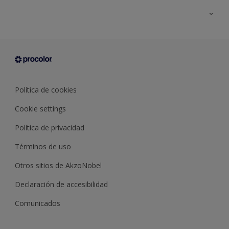
Todos los productos
Documentación Técnica
Contacto
Cartas de color
Tiendas
Condiciones generales de venta
Sobre Procolor
Política de cookies
Cookie settings
Política de privacidad
Términos de uso
Otros sitios de AkzoNobel
Declaración de accesibilidad
Comunicados