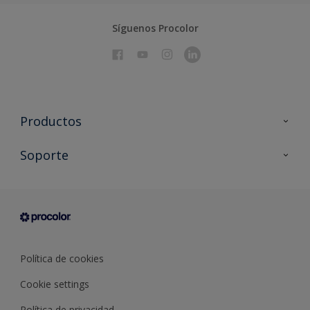
Síguenos Procolor
Productos
Todos los productos
Soporte
Documentación Técnica
Contacto
Cartas de color
Tiendas
Condiciones generales de venta
Sobre Procolor
Política de cookies
Cookie settings
Política de privacidad