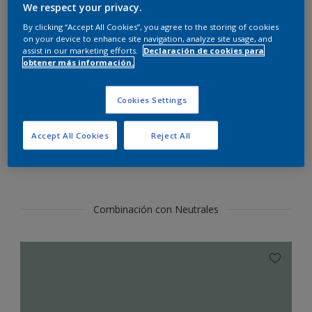
Encontrar productos de este color
We respect your privacy.
By clicking “Accept All Cookies”, you agree to the storing of cookies
on your device to enhance site navigation, analyze site usage, and
Ir
assist in our marketing efforts.
Declaración de cookies para
obtener más información.
Cookies Settings
Sección de colores
Accept All Cookies
Reject All
coordinados
Combinación con Neutrales