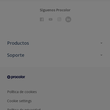
Síguenos Procolor
Productos
Todos los productos
Soporte
Documentación Técnica
Contacto
Cartas de color
Tiendas
Condiciones generales de venta
Sobre Procolor
Política de cookies
Cookie settings
Política de privacidad