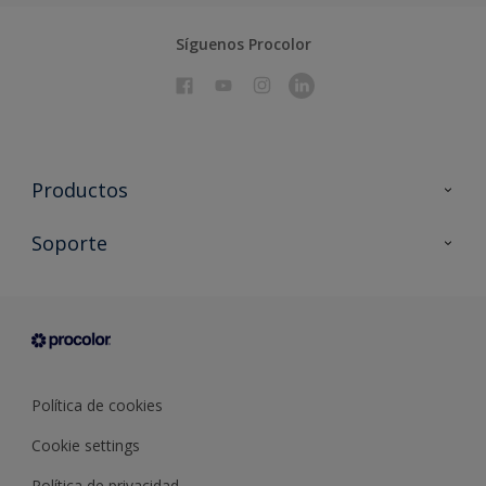
Síguenos Procolor
Productos
Todos los productos
Soporte
Documentación Técnica
Contacto
Cartas de color
Tiendas
Condiciones generales de venta
Sobre Procolor
Política de cookies
Cookie settings
Política de privacidad