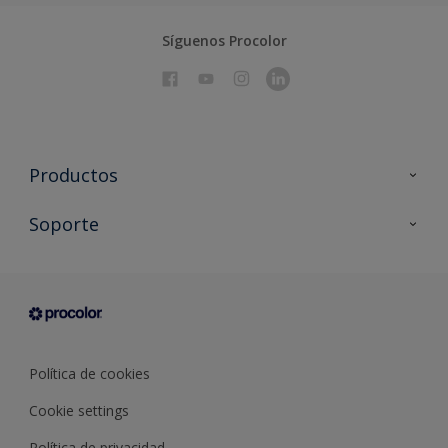
Síguenos Procolor
Productos
Todos los productos
Soporte
Documentación Técnica
Contacto
Cartas de color
Tiendas
Condiciones generales de venta
Sobre Procolor
Política de cookies
Cookie settings
Política de privacidad