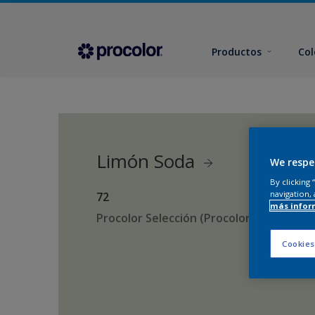
Productos
Col
Limón Soda
We respe
By clicking
navigation, 
72
más infor
Procolor Selección (Procolor Interior)
Cookies