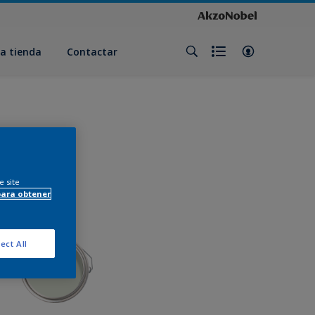
a tienda
Contactar
e site
para obtener
ect All