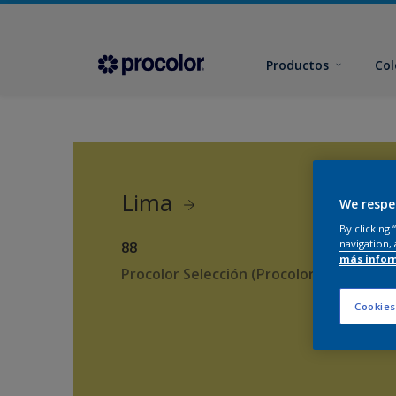
Productos
Col
Lima
We respe
By clicking
navigation, 
88
más infor
Procolor Selección (Procolor Interior)
Cookies