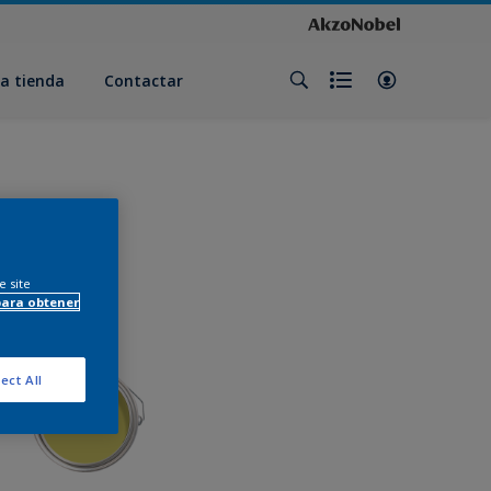
a tienda
Contactar
e site
para obtener
ect All