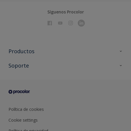
Síguenos Procolor
Productos
Todos los productos
Soporte
Documentación Técnica
Contacto
Cartas de color
Tiendas
Condiciones generales de venta
Sobre Procolor
Política de cookies
Cookie settings
Política de privacidad