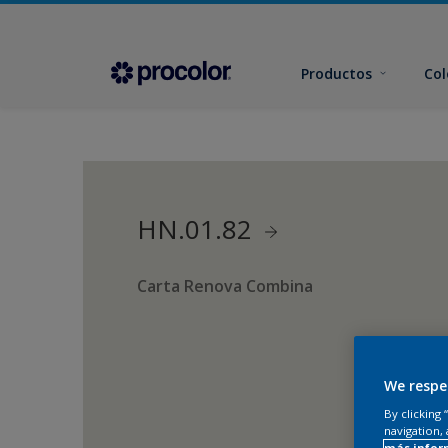
Productos
Col
HN.01.82
Carta Renova Combina
We respe
By clicking
navigation, 
más infor