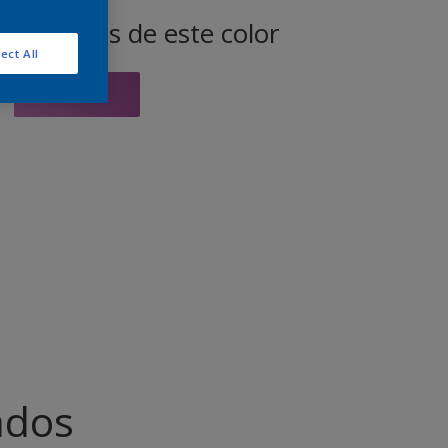
productos de este color
ect All
Ir
ados