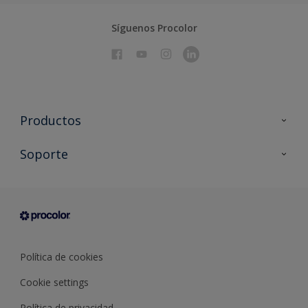
Síguenos Procolor
Productos
Todos los productos
Soporte
Documentación Técnica
Contacto
Cartas de color
Tiendas
Condiciones generales de venta
Sobre Procolor
Política de cookies
Cookie settings
Política de privacidad