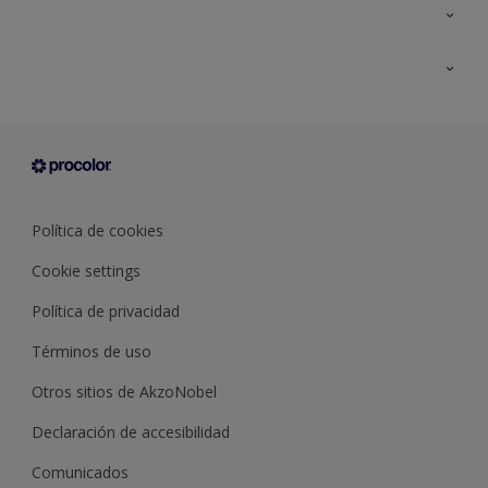
Todos los productos
Documentación Técnica
Contacto
Cartas de color
Tiendas
Condiciones generales de venta
Sobre Procolor
Política de cookies
Cookie settings
Política de privacidad
Términos de uso
Otros sitios de AkzoNobel
Declaración de accesibilidad
Comunicados