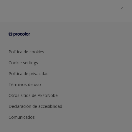
Todos los productos
Documentación Técnica
Contacto
Cartas de color
Tiendas
Condiciones generales de venta
Sobre Procolor
Política de cookies
Cookie settings
Política de privacidad
Términos de uso
Otros sitios de AkzoNobel
Declaración de accesibilidad
Comunicados