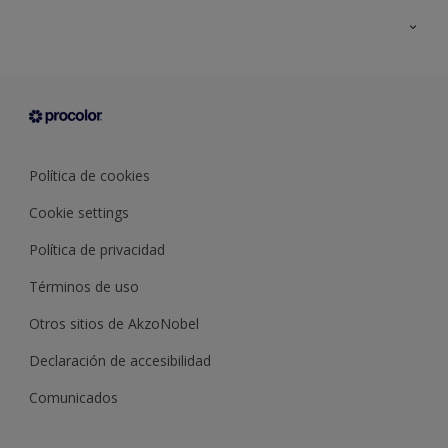
Todos los productos
Documentación Técnica
Contacto
Cartas de color
Tiendas
Condiciones generales de venta
Sobre Procolor
Política de cookies
Cookie settings
Política de privacidad
Términos de uso
Otros sitios de AkzoNobel
Declaración de accesibilidad
Comunicados