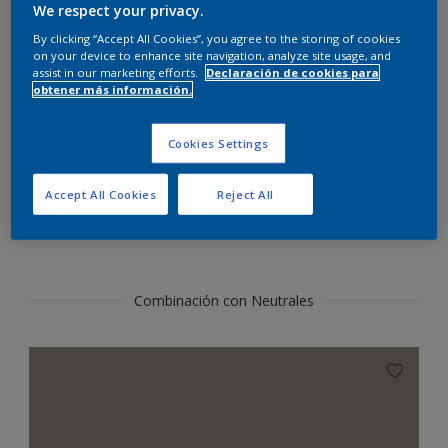
Encontrar productos de este color
We respect your privacy.
By clicking “Accept All Cookies”, you agree to the storing of cookies
on your device to enhance site navigation, analyze site usage, and
Ir
assist in our marketing efforts.
Declaración de cookies para
obtener más información.
Cookies Settings
Sección de colores
Accept All Cookies
Reject All
coordinados
Combinación con Neutrales