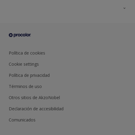
Todos los productos
Documentación Técnica
Contacto
Cartas de color
Tiendas
Condiciones generales de venta
Sobre Procolor
Política de cookies
Cookie settings
Política de privacidad
Términos de uso
Otros sitios de AkzoNobel
Declaración de accesibilidad
Comunicados