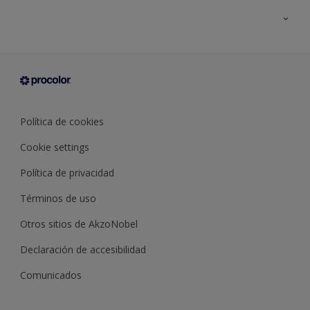
Todos los productos
Documentación Técnica
Contacto
Cartas de color
Tiendas
Condiciones generales de venta
Sobre Procolor
Política de cookies
Cookie settings
Política de privacidad
Términos de uso
Otros sitios de AkzoNobel
Declaración de accesibilidad
Comunicados