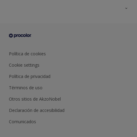
Todos los productos
Documentación Técnica
Contacto
Cartas de color
Tiendas
Condiciones generales de venta
Sobre Procolor
Política de cookies
Cookie settings
Política de privacidad
Términos de uso
Otros sitios de AkzoNobel
Declaración de accesibilidad
Comunicados