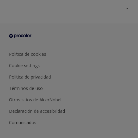
Todos los productos
Documentación Técnica
Contacto
Cartas de color
Tiendas
Condiciones generales de venta
Sobre Procolor
Política de cookies
Cookie settings
Política de privacidad
Términos de uso
Otros sitios de AkzoNobel
Declaración de accesibilidad
Comunicados