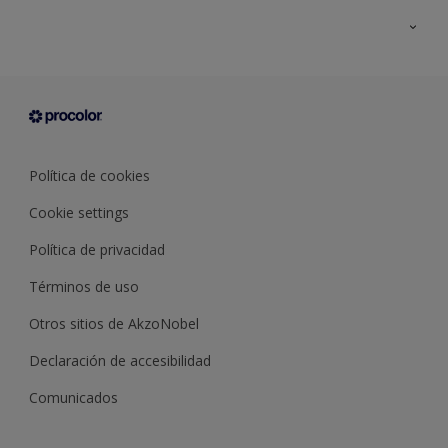
Todos los productos
Documentación Técnica
Contacto
Cartas de color
Tiendas
Condiciones generales de venta
Sobre Procolor
Política de cookies
Cookie settings
Política de privacidad
Términos de uso
Otros sitios de AkzoNobel
Declaración de accesibilidad
Comunicados