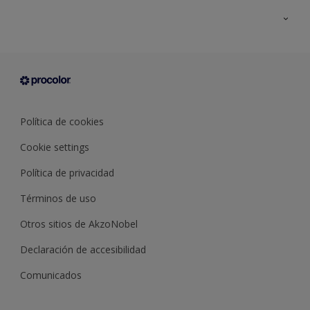
Todos los productos
Documentación Técnica
Contacto
Cartas de color
Tiendas
Condiciones generales de venta
Sobre Procolor
Política de cookies
Cookie settings
Política de privacidad
Términos de uso
Otros sitios de AkzoNobel
Declaración de accesibilidad
Comunicados