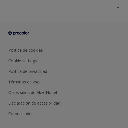
Todos los productos
Documentación Técnica
Contacto
Cartas de color
Tiendas
Condiciones generales de venta
Sobre Procolor
Política de cookies
Cookie settings
Política de privacidad
Términos de uso
Otros sitios de AkzoNobel
Declaración de accesibilidad
Comunicados