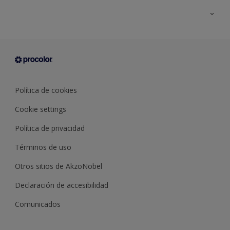
Todos los productos
Documentación Técnica
Contacto
Cartas de color
Tiendas
Condiciones generales de venta
Sobre Procolor
Política de cookies
Cookie settings
Política de privacidad
Términos de uso
Otros sitios de AkzoNobel
Declaración de accesibilidad
Comunicados