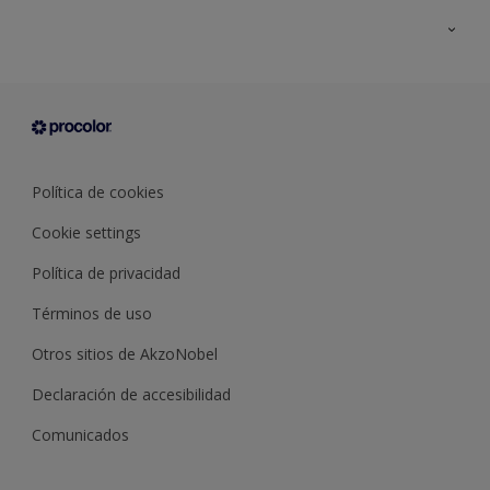
Todos los productos
Documentación Técnica
Contacto
Cartas de color
Tiendas
Condiciones generales de venta
Sobre Procolor
Política de cookies
Cookie settings
Política de privacidad
Términos de uso
Otros sitios de AkzoNobel
Declaración de accesibilidad
Comunicados