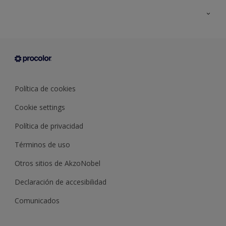
Todos los productos
Documentación Técnica
Contacto
Cartas de color
Tiendas
Condiciones generales de venta
Sobre Procolor
Política de cookies
Cookie settings
Política de privacidad
Términos de uso
Otros sitios de AkzoNobel
Declaración de accesibilidad
Comunicados