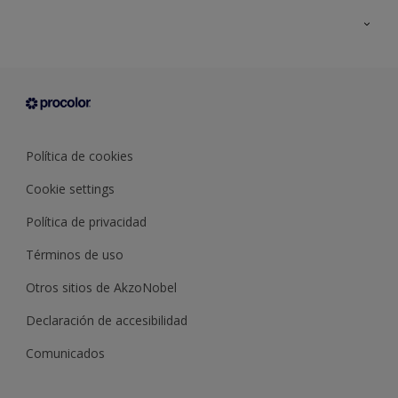
Todos los productos
Documentación Técnica
Contacto
Cartas de color
Tiendas
Condiciones generales de venta
Sobre Procolor
Política de cookies
Cookie settings
Política de privacidad
Términos de uso
Otros sitios de AkzoNobel
Declaración de accesibilidad
Comunicados