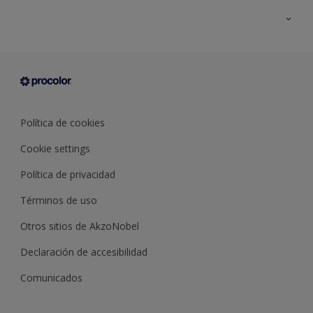
Todos los productos
Documentación Técnica
Contacto
Cartas de color
Tiendas
Condiciones generales de venta
Sobre Procolor
Política de cookies
Cookie settings
Política de privacidad
Términos de uso
Otros sitios de AkzoNobel
Declaración de accesibilidad
Comunicados