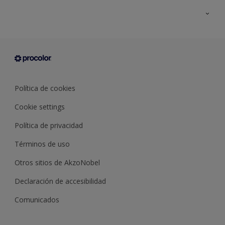
Todos los productos
Documentación Técnica
Contacto
Cartas de color
Tiendas
Condiciones generales de venta
Sobre Procolor
Política de cookies
Cookie settings
Política de privacidad
Términos de uso
Otros sitios de AkzoNobel
Declaración de accesibilidad
Comunicados