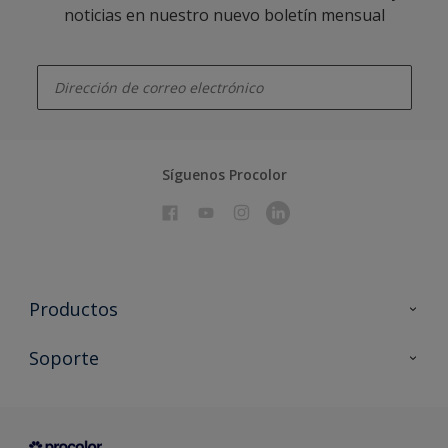
noticias en nuestro nuevo boletín mensual
enter-your-email
Síguenos Procolor
Productos
Todos los productos
Soporte
Documentación Técnica
Contacto
Cartas de color
Tiendas
Condiciones generales de venta