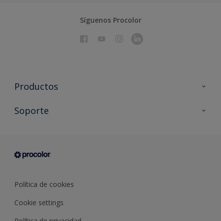
Síguenos Procolor
Productos
Todos los productos
Soporte
Documentación Técnica
Contacto
Cartas de color
Tiendas
Condiciones generales de venta
Sobre Procolor
Política de cookies
Cookie settings
Política de privacidad