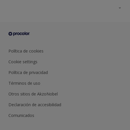
Todos los productos
Documentación Técnica
Contacto
Cartas de color
Tiendas
Condiciones generales de venta
Sobre Procolor
Política de cookies
Cookie settings
Política de privacidad
Términos de uso
Otros sitios de AkzoNobel
Declaración de accesibilidad
Comunicados