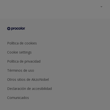
Todos los productos
Documentación Técnica
Contacto
Cartas de color
Tiendas
Condiciones generales de venta
Sobre Procolor
Política de cookies
Cookie settings
Política de privacidad
Términos de uso
Otros sitios de AkzoNobel
Declaración de accesibilidad
Comunicados