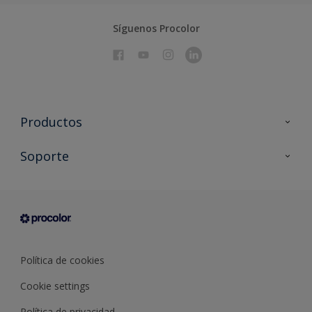
Síguenos Procolor
Productos
Todos los productos
Soporte
Documentación Técnica
Contacto
Cartas de color
Tiendas
Condiciones generales de venta
Sobre Procolor
Política de cookies
Cookie settings
Política de privacidad