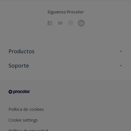
Síguenos Procolor
Productos
Todos los productos
Soporte
Documentación Técnica
Contacto
Cartas de color
Tiendas
Condiciones generales de venta
Sobre Procolor
Política de cookies
Cookie settings
Política de privacidad