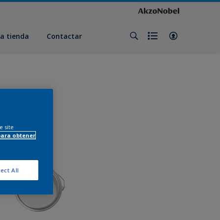
a tienda
Contactar
e site
para obtener
ect All