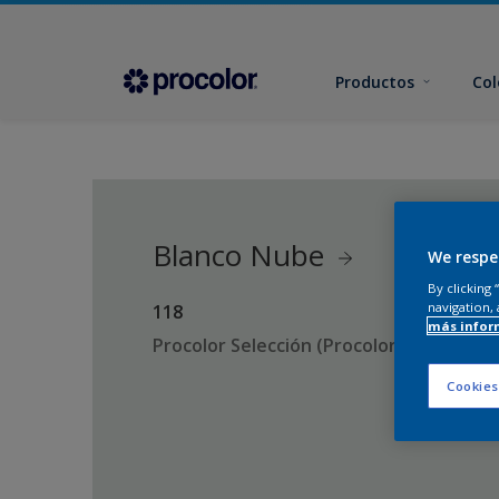
Productos
Col
Blanco Nube
We respe
By clicking
navigation, 
118
más infor
Procolor Selección (Procolor Interior)
Cookies