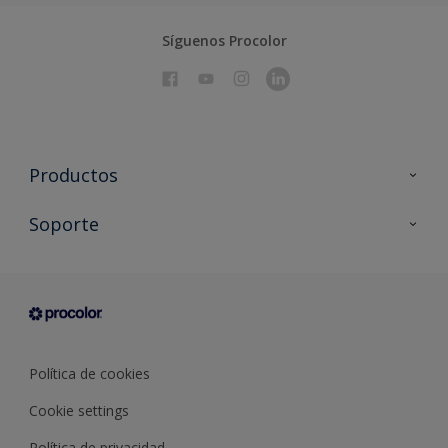
Síguenos Procolor
Productos
Todos los productos
Soporte
Documentación Técnica
Contacto
Cartas de color
Tiendas
Condiciones generales de venta
Sobre Procolor
Política de cookies
Cookie settings
Política de privacidad