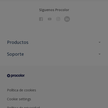
Síguenos Procolor
Productos
Todos los productos
Soporte
Documentación Técnica
Contacto
Cartas de color
Tiendas
Condiciones generales de venta
Sobre Procolor
Política de cookies
Cookie settings
Política de privacidad