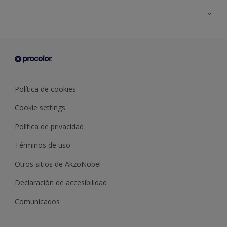
Todos los productos
Documentación Técnica
Contacto
Cartas de color
Tiendas
Condiciones generales de venta
Sobre Procolor
Política de cookies
Cookie settings
Política de privacidad
Términos de uso
Otros sitios de AkzoNobel
Declaración de accesibilidad
Comunicados