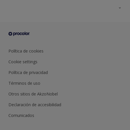
Todos los productos
Documentación Técnica
Contacto
Cartas de color
Tiendas
Condiciones generales de venta
Sobre Procolor
Política de cookies
Cookie settings
Política de privacidad
Términos de uso
Otros sitios de AkzoNobel
Declaración de accesibilidad
Comunicados