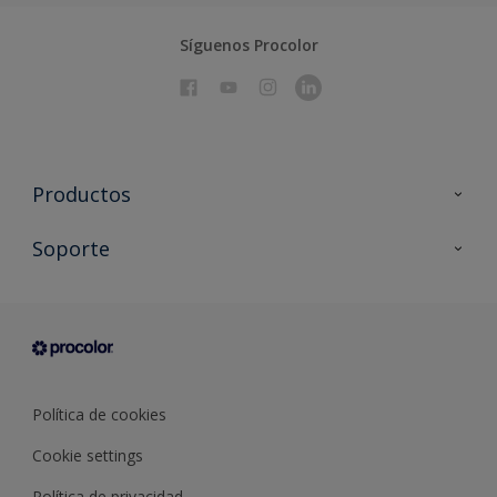
Síguenos Procolor
Productos
Todos los productos
Soporte
Documentación Técnica
Contacto
Cartas de color
Tiendas
Condiciones generales de venta
Sobre Procolor
Política de cookies
Cookie settings
Política de privacidad