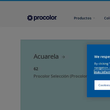
Productos
Col
Acuarela
We respe
By clicking
navigation, 
62
más infor
Procolor Selección (Procolor Interior)
Cookies