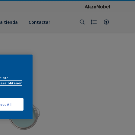
a tienda
Contactar
e site
para obtener
ect All