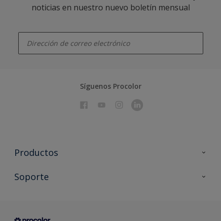
noticias en nuestro nuevo boletín mensual
enter-your-email
Síguenos Procolor
Productos
Todos los productos
Soporte
Documentación Técnica
Contacto
Cartas de color
Tiendas
Condiciones generales de venta