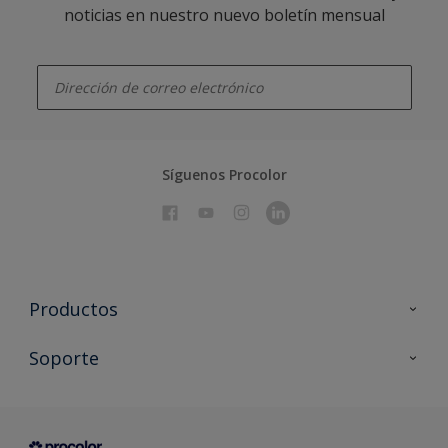
noticias en nuestro nuevo boletín mensual
enter-your-email
Síguenos Procolor
Productos
Todos los productos
Soporte
Documentación Técnica
Contacto
Cartas de color
Tiendas
Condiciones generales de venta