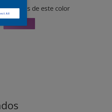
productos de este color
ect All
Ir
ados