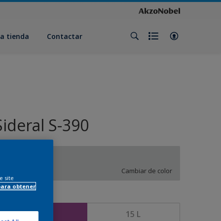
a tienda
Contactar
Sideral S-390
UN.01.81
Cambiar de color
e site
para obtener
amaño
4 L
15 L