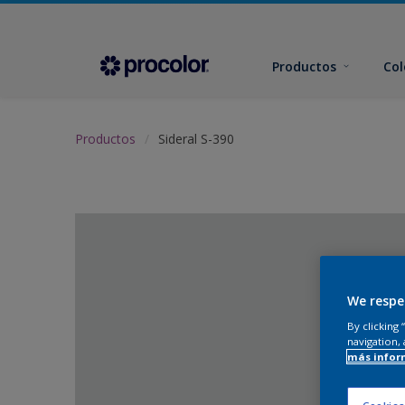
Productos
Col
Productos
Sideral S-390
We respe
By clicking
navigation, 
más infor