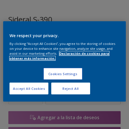
Sideral S-390
We respect your privacy.
E0.10.60
By clicking “Accept All Cookies”, you agree to the storing of cookies
Cambiar de color
on your device to enhance site navigation, analyze site usage, and
assist in our marketing efforts.
Declaración de cookies para
obtener más información.
Tamaño
4 L
15 L
Cookies Settings
Cantidad
Calculadora de pintura
Accept All Cookies
Reject All
Calcular
Agregar a la lista de deseos