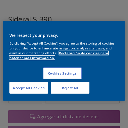
Sideral S-390
We respect your privacy.
F1.07.87
By clicking “Accept All Cookies”, you agree to the storing of cookies
Cambiar de color
on your device to enhance site navigation, analyze site usage, and
assist in our marketing efforts.
Declaración de cookies para
obtener más información.
Tamaño
4 L
15 L
Cookies Settings
Cantidad
Calculadora de pintura
Accept All Cookies
Reject All
Calcular
Agregar a la lista de deseos