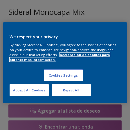
Sideral Monocapa Mix
D9.41.49
We respect your privacy.
Cambiar de color
By clicking “Accept All Cookies”, you agree to the storing of cookies
on your device to enhance site navigation, analyze site usage, and
Tamaño
assist in our marketing efforts.
Declaración de cookies para
obtener más información.
1 L
4 L
Cookies Settings
Cantidad
Calculadora de pintura
Calcular
Accept All Cookies
Reject All
Agregar a la lista de deseos
Encontrar una tienda