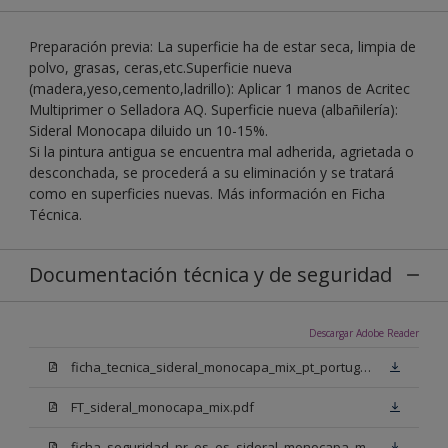
Preparación previa: La superficie ha de estar seca, limpia de
polvo, grasas, ceras,etc.Superficie nueva
(madera,yeso,cemento,ladrillo): Aplicar 1 manos de Acritec
Multiprimer o Selladora AQ. Superficie nueva (albañilería):
Sideral Monocapa diluido un 10-15%.
Si la pintura antigua se encuentra mal adherida, agrietada o
desconchada, se procederá a su eliminación y se tratará
como en superficies nuevas. Más información en Ficha
Técnica.
Documentación técnica y de seguridad
Descargar Adobe Reader
ficha_tecnica_sideral_monocapa_mix_pt_portugal.pdf
FT_sideral_monocapa_mix.pdf
ficha_seguridad_pr_es_es_sideral_monocapa_mix_bn.pdf